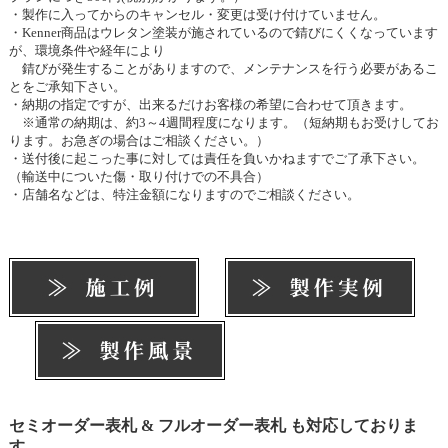
・製作に入ってからのキャンセル・変更は受け付けていません。
・Kenner商品はウレタン塗装が施されているので錆びにくくなっています
が、環境条件や経年により
錆びが発生することがありますので、メンテナンスを行う必要があるこ
とをご承知下さい。
・納期の指定ですが、出来るだけお客様の希望に合わせて頂きます。
※通常の納期は、約3～4週間程度になります。（短納期もお受けしてお
ります。お急ぎの場合はご相談ください。）
・送付後に起こった事に対しては責任を負いかねますでご了承下さい。
（輸送中についた傷・取り付けでの不具合）
・店舗名などは、特注金額になりますのでご相談ください。
【検索ワード】 表札,ネームプレート,サイン,アイアン表札,ロートアイア
ン表札,ステンレス表札,ロートステンレス表札,鍛鉄,鍛造,アイアン,ロート
アイアン,ステンレス,ロートステンレス,ステンレス製
セミオーダー表札 & フルオーダー表札 も対応しておりま
す。