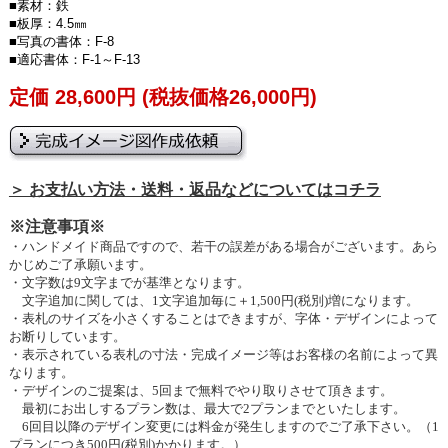
■素材：鉄
■板厚：4.5㎜
■写真の書体：F-8
■適応書体：F-1～F-13
定価 28,600円 (税抜価格26,000円)
＞ お支払い方法・送料・返品などについてはコチラ
※注意事項※
・ハンドメイド商品ですので、若干の誤差がある場合がございます。あら
かじめご了承願います。
・文字数は9文字までが基準となります。
文字追加に関しては、1文字追加毎に＋1,500円(税別)増になります。
・表札のサイズを小さくすることはできますが、字体・デザインによって
お断りしています。
・表示されている表札の寸法・完成イメージ等はお客様の名前によって異
なります。
・デザインのご提案は、5回まで無料でやり取りさせて頂きます。
最初にお出しするプラン数は、最大で2プランまでといたします。
6回目以降のデザイン変更には料金が発生しますのでご了承下さい。（1
プランにつき500円(税別)かかります。）