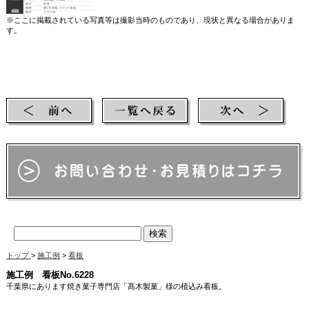
※ここに掲載されている写真等は撮影当時のものであり、現状と異なる場合がありま
す。
【検索ワード】 洋菓子店 洋菓子 お菓子 お菓子屋 お菓子屋さん ケーキ cake ケーキ屋
さん 飲食 飲食店 パティスリー patisserie 焼き菓子 看板 アイアン看板 ロートアイアン
看板 ステンレス看板 ロートステンレス看板 signboard sign サイン アイアンサイン ロー
トアイアンサイン ステンレス看板 ロートステンレス看板 スタンド看板 置き看板 鍛鉄
鍛造 アイアン ロートアイアン ステンレス ロートステンレス ステンレス製 店舗看板 お
店の看板
トップ
>
施工例
>
看板
施工例 看板No.6228
千葉県にあります焼き菓子専門店「髙木製菓」様の植込み看板。