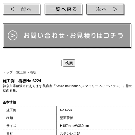
ス製 店舗看板 お店の看板
トップ
>
施工例
>
看板
施工例 看板No.6224
神奈川県藤沢市にあります美容室「Smilie hair house(スマイリー ヘアーハウス）」様の
壁面看板。
基本情報
施工例
No.6224
種類
壁面看板
サイズ
H187mm×W330mm
素材
ステンレス製