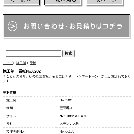
トップ
>
施工例
>
看板
施工例 看板No.6202
「こどものまち」様の壁面看板。表面には叩き（ハンマートーン）加工が施されており
ます。
基本情報
施工例
No.6202
種類
壁面看板
サイズ
H240mm×W410mm
素材
ステンレス製
製作実例No.
No.KK105