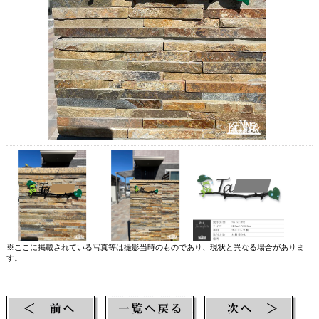
※ここに掲載されている写真等は撮影当時のものであり、現状と異なる場合がありま
す。
【検索ワード】 カエル,蛙,かえる,表札,ネームプレート,サイン,アイアン表札,ロートア
イアン表札,ステンレス表札,ロートステンレス表札,鍛鉄,鍛造,アイアン,ロートアイアン,
ステンレス,ロートステンレス,ステンレス製