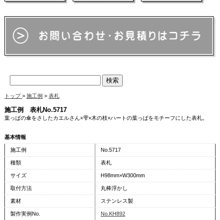
トップ
>
施工例
>
表札
施工例 表札No.5717
葉っぱの傘をさしたカエルさん×雫×木の枝×ハートの葉っぱをモチーフにした表札。
基本情報
施工例
No.5717
種類
表札
サイズ
H98mm×W300mm
取付方法
丸棒浮かし
素材
ステンレス製
製作実例No.
No.KH892