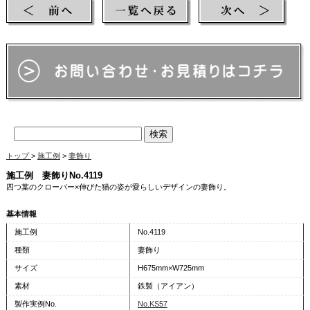
トップ
>
施工例
>
妻飾り
施工例 妻飾りNo.4119
四つ葉のクローバー×伸びた猫の姿が愛らしいデザインの妻飾り。
基本情報
施工例
No.4119
種類
妻飾り
サイズ
H675mm×W725mm
素材
鉄製（アイアン）
製作実例No.
No.KS57