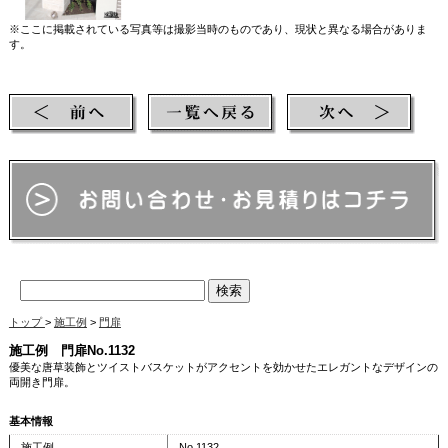
※ここに掲載されている写真等は撮影当時のものであり、現状と異なる場合がありま
す。
【検索ワード】 アイアン門扉 ロートアイアン門扉 扉 ゲート 鉄扉 アイアン扉 アイアン
ゲート 鍛鉄 鍛造 アイアン ロートアイアン
トップ
>
施工例
>
門扉
施工例 門扉No.1132
優美な唐草装飾とツイストバスケットがアクセントを効かせたエレガントなデザインの
両開き門扉。
基本情報
施工例
No.1132